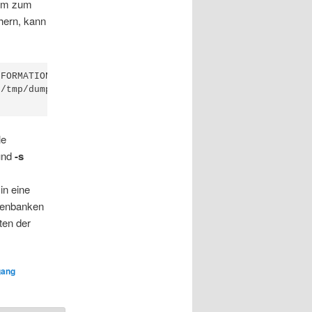
 Um zum
hern, kann
FORMATION_SCHEMA > /tmp/databases

/tmp/dump.sql

le
nd
-s
in eine
atenbanken
ten der
gang