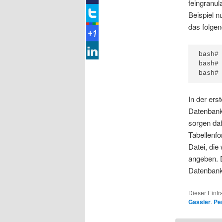
feingranul
Beispiel 
das folge
bash#
bash#
bash#
In der ers
Datenbank
sorgen da
Tabellenfo
Datei, die
angeben. 
Datenbanke
Dieser Eintr
Gassler
.
Pe