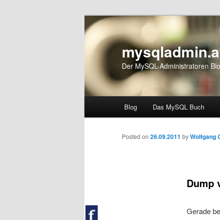
mysqladmin.a
Der MySQL-Administratoren Bl
Hauptmenü
Blog
Das MySQL Buch
Zum Inhalt wechseln
Zum sekundären Inhalt wec
Artikelnavigation
Posted on
26.09.2011
by
Wolfgang 
Dump v
Gerade be