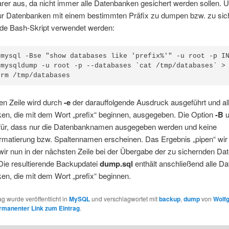
arer aus, da nicht immer alle Datenbanken gesichert werden sollen.
nur Datenbanken mit einem bestimmten Präfix zu dumpen bzw. zu sic
nde Bash-Skript verwendet werden:
 mysql -Bse "show databases like 'prefix%'" -u root -p IN
 mysqldump -u root -p --databases `cat /tmp/databases` > 
 rm /tmp/databases
ten Zeile wird durch
-e
der darauffolgende Ausdruck ausgeführt und al
en, die mit dem Wort „prefix“ beginnen, ausgegeben. Die Option
-B
u
für, dass nur die Datenbanknamen ausgegeben werden und keine
rmatierung bzw. Spaltennamen erscheinen. Das Ergebnis „pipen“ wir 
 wir nun in der nächsten Zeile bei der Übergabe der zu sichernden D
Die resultierende Backupdatei
dump.sql
enthält anschließend alle Da
n, die mit dem Wort „prefix“ beginnen.
ag wurde veröffentlicht in
MySQL
und verschlagwortet mit
backup
,
dump
von
Wolf
rmanenter Link zum Eintrag
.