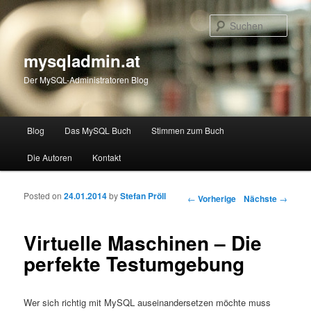
Such
mysqladmin.at
Der MySQL-Administratoren Blog
Hauptmenü
Blog
Das MySQL Buch
Stimmen zum Buch
Zum Inhalt wechseln
Zum sekundären Inhalt wechseln
Die Autoren
Kontakt
Posted on
24.01.2014
by
Stefan Pröll
Artikelnavigation
←
Vorherige
Nächste
→
Virtuelle Maschinen – Die
perfekte Testumgebung
Wer sich richtig mit MySQL auseinandersetzen möchte muss