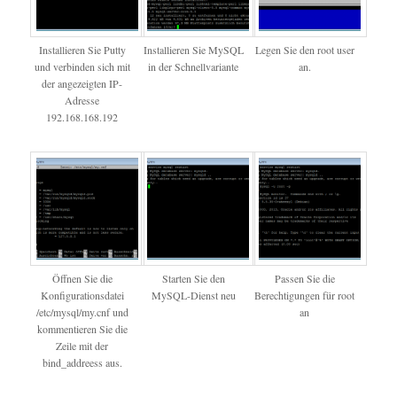
Installieren Sie Putty
Installieren Sie MySQL
Legen Sie den root user
und verbinden sich mit
in der Schnellvariante
an.
der angezeigten IP-
Adresse
192.168.168.192
Öffnen Sie die
Starten Sie den
Passen Sie die
Konfigurationsdatei
MySQL-Dienst neu
Berechtigungen für root
/etc/mysql/my.cnf und
an
kommentieren Sie die
Zeile mit der
bind_addreess aus.