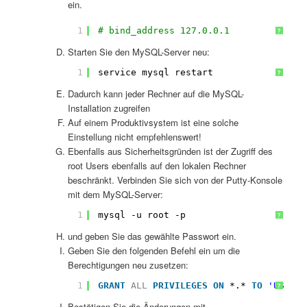
ein.
1
# bind_address 127.0.0.1
?
Starten Sie den MySQL-Server neu:
1
service mysql restart
?
Dadurch kann jeder Rechner auf die MySQL-
Installation zugreifen
Auf einem Produktivsystem ist eine solche
Einstellung nicht empfehlenswert!
Ebenfalls aus Sicherheitsgründen ist der Zugriff des
root Users ebenfalls auf den lokalen Rechner
beschränkt. Verbinden Sie sich von der Putty-Konsole
mit dem MySQL-Server:
1
mysql -u root -p
?
und geben Sie das gewählte Passwort ein.
Geben Sie den folgenden Befehl ein um die
Berechtigungen neu zusetzen:
1
GRANT
ALL
PRIVILEGES
ON
*.* 
TO
'USERNA
?
Bestätigen Sie die Änderungen mit