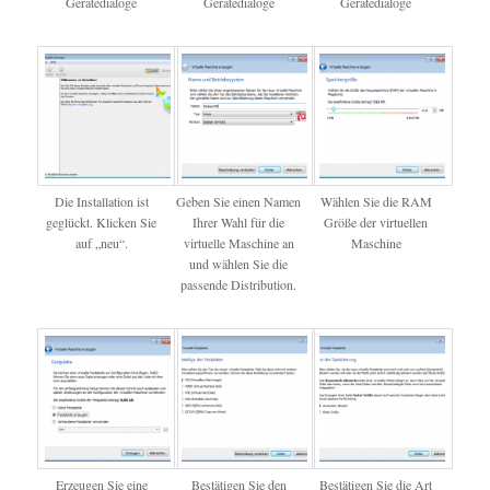
Gerätedialoge
Gerätedialoge
Gerätedialoge
Die Installation ist
Geben Sie einen Namen
Wählen Sie die RAM
geglückt. Klicken Sie
Ihrer Wahl für die
Größe der virtuellen
auf „neu“.
virtuelle Maschine an
Maschine
und wählen Sie die
passende Distribution.
Erzeugen Sie eine
Bestätigen Sie den
Bestätigen Sie die Art