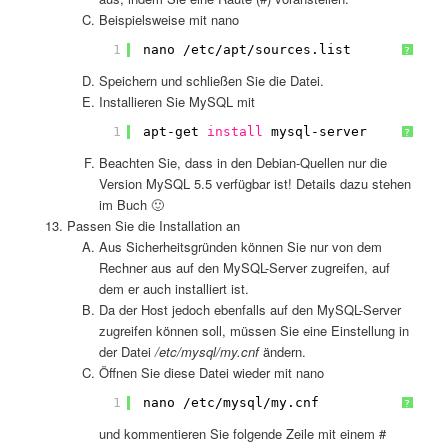
Beispielsweise mit nano
1
nano 
/etc/apt/sources
.list
?
Speichern und schließen Sie die Datei.
Installieren Sie MySQL mit
1
apt-get 
install
mysql-server
?
Beachten Sie, dass in den Debian-Quellen nur die
Version MySQL 5.5 verfügbar ist! Details dazu stehen
im Buch 🙂
Passen Sie die Installation an
Aus Sicherheitsgründen können Sie nur von dem
Rechner aus auf den MySQL-Server zugreifen, auf
dem er auch installiert ist.
Da der Host jedoch ebenfalls auf den MySQL-Server
zugreifen können soll, müssen Sie eine Einstellung in
der Datei
/etc/mysql/my.cnf
ändern.
Öffnen Sie diese Datei wieder mit nano
1
nano 
/etc/mysql/my
.cnf
?
und kommentieren Sie folgende Zeile mit einem #