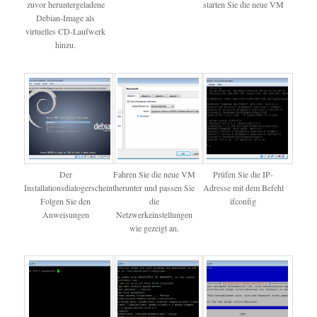
zuvor heruntergeladene
starten Sie die neue VM
Debian-Image als
virtuelles CD-Laufwerk
hinzu.
Der
Fahren Sie die neue VM
Prüfen Sie die IP-
Installationsdialogerscheint.
herunter und passen Sie
Adresse mit dem Befehl
Folgen Sie den
die
ifconfig
Anweisungen
Netzwerkeinstellungen
wie gezeigt an.